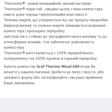
Thermolen® - новий інноваційний, якісний матеріал.
Thermolen® пористий , завдяки цьому стінки компостера
мають дуже хороші термоізоляційні властивості.
Теплова енергія, що утворюється під час процесу переробки
(мікроорганізми) та сонячна енергія залишаються всередині
компостера і прискорює переробку.
Цей пластик є стійким до ультрафіолетового випливу та до
атмосферних впливів, тож забезпечує довговічність
компостеру.
Thermolen® виготовляється з 100% переробленого
поліпропілену і на 100% підлягає вторинній переробці.
Купити компостер
Graf Thermo-Wood 600
літрів Ви
можете у нашому магазині, зробити це легко і просто, або
заповніть форму або зателефонуйте і ми радо приймемо
Ваше замовлення.