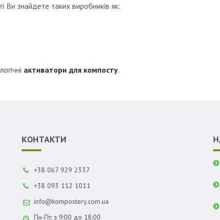
і Ви знайдете таких виробників як:
логічні
активатори для компосту
.
КОНТАКТИ
Н
+38 067 929 2337
+38 093 112 1011
info@kompostery.com.ua
Пн-Пт: з 9:00 до 18:00