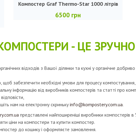
Компостер Graf Thermo-Star 1000 літрів
6500 грн
КОМПОСТЕРИ - ЦЕ ЗРУЧНО
рганічних відходів з Вашої ділянки та кухні у органічне добри
о, щоб забезпечити необхідні умови для процесу компостування
тальну інформацію від виробників компостерів та статті про ко
 відповісти,
шіть нам на електронну скриньку
info@kompostery.com.ua
.
ry.com.ua
представлені найпоширеніші виробники компостерів в У
яти ціни на компостери та купити компостер.
омпостер до кошику і оформляєте замовлення.