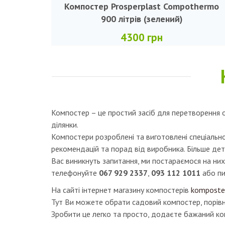
Компостер Prosperplast Compothermo
900 літрів (зелений)
4300 грн
Компостер – це простий засіб для перетворення о
ділянки.
Компостери розроблені та виготовлені спеціальн
рекомендацій та порад від виробника. Більше де
Вас виникнуть запитання, ми постараємося на них
телефонуйте
067 929 2337
,
093 112 1011
або пи
На сайті інтернет магазину компостерів
komposte
Тут Ви можете обрати садовий компостер, порівн
Зробити це легко та просто, додаєте бажаний к