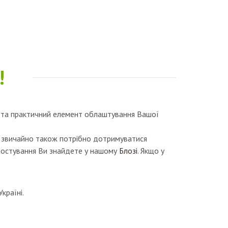
!
во та практичний елемент облаштування Вашої
, звичайно також потрібно дотримуватися
мпостування Ви знайдете у нашому
Блозі
. Якщо у
країні.